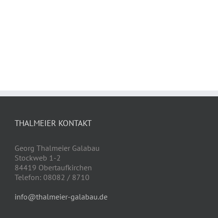
THALMEIER KONTAKT
Georg Thalmeier Galabau
Stockweb 1-2
84419 Obertaufkirchen
Telefon: 08082 / 8710
info@thalmeier-galabau.de