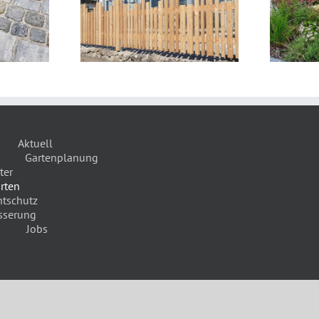
ichtschutz
Begrünung
Aktuell
Gartenplanung
ter
rten
htschutz
sserung
Jobs