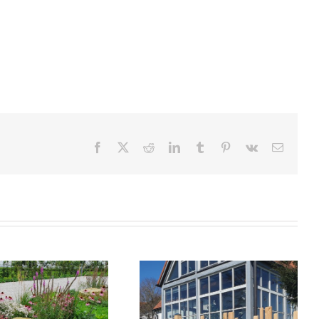
Facebook
X
Reddit
LinkedIn
Tumblr
Pinterest
Vk
E-
Mail