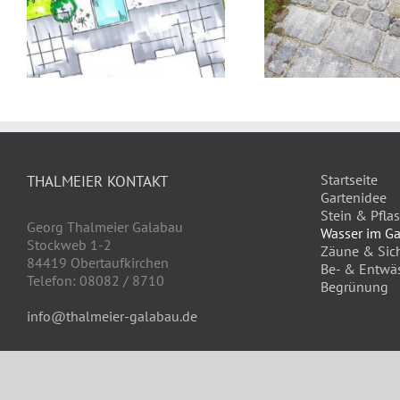
Stein & Pflaster
Zäune & S
Startseite
THALMEIER KONTAKT
Gartenidee
Stein & Pflas
Georg Thalmeier Galabau
Wasser im Ga
Stockweb 1-2
Zäune & Sic
84419 Obertaufkirchen
Be- & Entwä
Telefon: 08082 / 8710
Begrünung
info@thalmeier-galabau.de
Copyright Thalmeier Georg | Umsetzung:
Agentur Lanzinger Pokrant