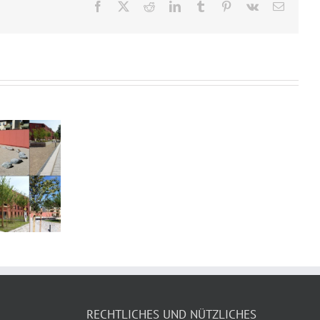
Facebook
X
Reddit
LinkedIn
Tumblr
Pinterest
Vk
E-
Mail
RECHTLICHES UND NÜTZLICHES