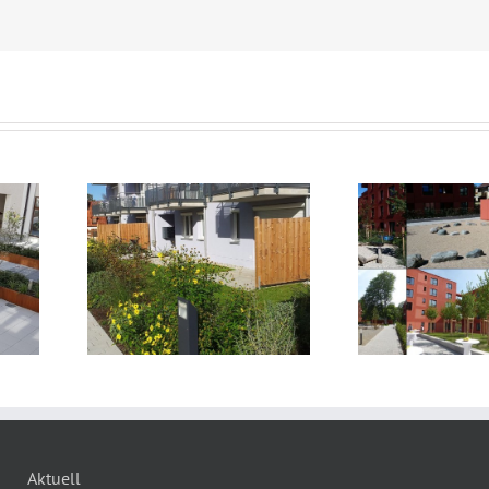
Neubau von 101 Wohnungen
rt-Rhode-
in Rosenheim,
berg
Finsterwalderstrasse
Aktuell