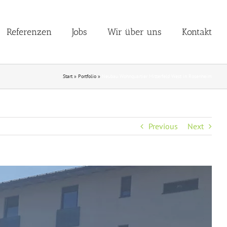
Referenzen
Jobs
Wir über uns
Kontakt
Start
»
Portfolio
»
Neubau Wohnquartier Mitterfeld West in Rosenheim
Previous
Next