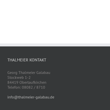
THALMEIER KONTAKT
Georg Thalmeier Galabau
Stockweb 1-2
84419 Obertaufkirchen
Telefon: 08082 / 8710
info@thalmeier-galabau.de