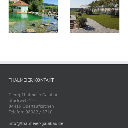
Privatgarten G in
Privatgarten W in
Ampfing
Perach
THALMEIER KONTAKT
Georg Thalmeier Galabau
Stockweb 1-2
84419 Obertaufkirchen
Telefon: 08082 / 8710
info@thalmeier-galabau.de