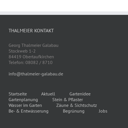
THALMEIER KONTAKT
Georg Thalmeier Galabau
Stockweb 1-2
84419 Obertaufkirchen
Telefon: 08082 / 8710
info@thalmeier-galabau.de
Startseite
Aktuell
Gartenidee
Gartenplanung
Stein & Pflaster
Wasser im Garten
Zäune & Sichtschutz
Be- & Entwässerung
Begrünung
Jobs