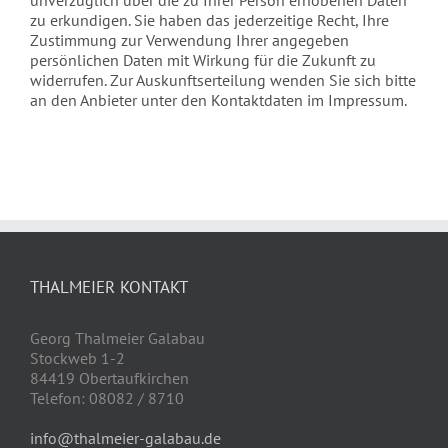
unverzüglich über die zu Ihrer Person erhobenen Daten
zu erkundigen. Sie haben das jederzeitige Recht, Ihre
Zustimmung zur Verwendung Ihrer angegeben
persönlichen Daten mit Wirkung für die Zukunft zu
widerrufen. Zur Auskunftserteilung wenden Sie sich bitte
an den Anbieter unter den Kontaktdaten im Impressum.
THALMEIER KONTAKT
Georg Thalmeier Galabau
Stockweb 1-2
84419 Obertaufkirchen
Telefon: 08082 / 8710
info@thalmeier-galabau.de