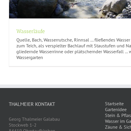
Wasserläufe
Quelle, Bach, Wasserrutsche, Rinnsal ... fließendes Wasse
zum Teich, als verspielter Bachlauf mit Staustufen und Na
gliedernde Wasserrinne oder plätschernder Wasserfall ... 
Wassergarten
Startseite
THALMEIER KONTAKT
Gartenidee
Stein & Pflas
Georg Thalmeier Galabau
Wasser im Ga
Stockweb 1-2
Zäune & Sic
84419 Obertaufkirchen