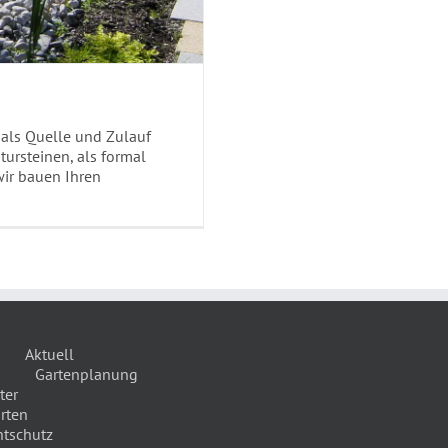
r als Quelle und Zulauf
tursteinen, als formal
wir bauen Ihren
Aktuell
Gartenplanung
ter
rten
htschutz