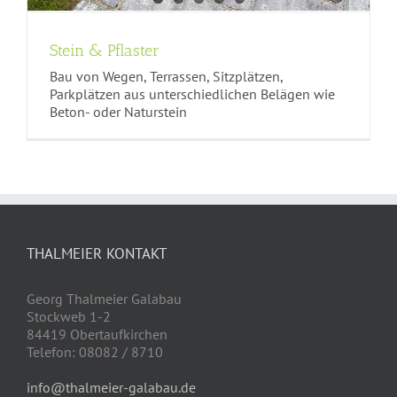
Stein & Pflaster
Bau von Wegen, Terrassen, Sitzplätzen,
Parkplätzen aus unterschiedlichen Belägen wie
Beton- oder Naturstein
THALMEIER KONTAKT
Georg Thalmeier Galabau
Stockweb 1-2
84419 Obertaufkirchen
Telefon: 08082 / 8710
info@thalmeier-galabau.de