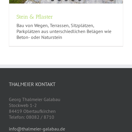
Stein & Pflaster
Bau von Wegen, Terrassen, Sitzplätzen,
Parkplätzen aus unterschiedlichen Belägen wie
Beton- oder Naturstein
THALMEIER KONTAKT
Georg Thalmeier Galabau
Stockweb 1-2
84419 Obertaufkirchen
Telefon: 08082 / 8710
info@thalmeier-galabau.de