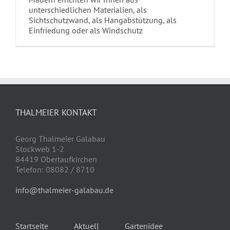
unterschiedlichen Materialien, als
Sichtschutzwand, als Hangabstützung, als
Einfriedung oder als Windschutz
THALMEIER KONTAKT
Georg Thalmeier Galabau
Stockweb 1-2
84419 Obertaufkirchen
Telefon: 08082 / 8710
info@thalmeier-galabau.de
Startseite
Aktuell
Gartenidee