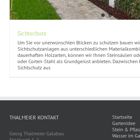
Sichtschutz
Um Sie vor unerwünschten Blicken zu schützen bauen wi
Sichtschutzanlagen aus unterschiedlichen Materialkomb
dauerhaften Holzarten, können wir Ihnen Steinsäulen ode
oder Corten-Stahl als Grundgerüst anbieten. Dazwischen 
Sichtschutz aus
Startseite
THALMEIER KONTAKT
Gartenidee
Stein & Pflas
Georg Thalmeier Galabau
Wasser im Ga
Stockweb 1-2