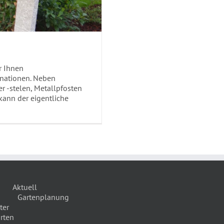
r Ihnen
inationen. Neben
r -stelen, Metallpfosten
kann der eigentliche
Aktuell
Gartenplanung
ter
rten