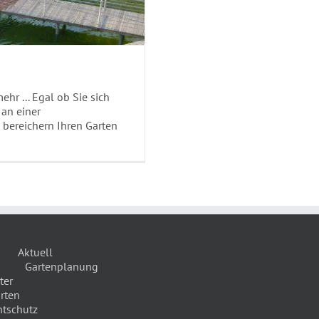
hr ... Egal ob Sie sich
 an einer
 bereichern Ihren Garten
Aktuell
Gartenplanung
ter
rten
htschutz