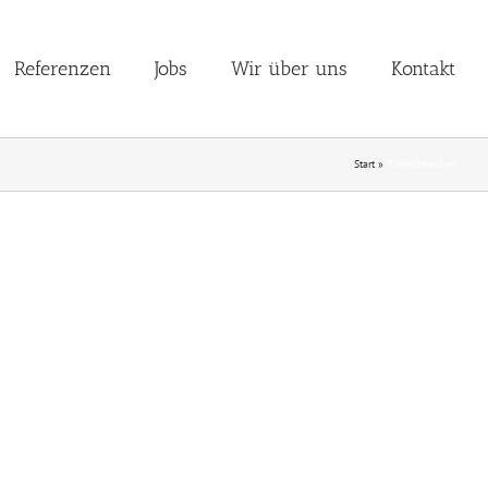
Referenzen
Jobs
Wir über uns
Kontakt
Start
»
Planschbecken