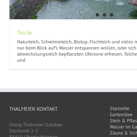
Teiche
Naturteich, Schwimmteich, Biotop, Fischteich und vieles me
nur beim Blick auf's Wasser entspannen wollen, oder sich
abwechslungsreich bepflanzten Uferzone erfreuen. Teiche
und
Startseite
THALMEIER KONTAKT
Gartenidee
Stein & Pflas
Georg Thalmeier Galabau
Wasser im Ga
Stockweb 1-2
Zäune & Sic
84419 Obertaufkirchen