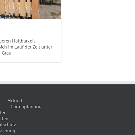
geren Haltbarkeit
ich im Lauf der Zeit unter
 Grau.
Aktuell
Gartenplanung
ter
rten
htschutz
sserung