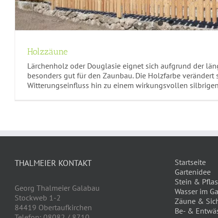
Holzzäune
Lärchenholz oder Douglasie eignet sich aufgrund der län
besonders gut für den Zaunbau. Die Holzfarbe verändert s
Witterungseinfluss hin zu einem wirkungsvollen silbrigen
Startseite
THALMEIER KONTAKT
Gartenidee
Stein & Pflas
Georg Thalmeier Galabau
Wasser im Ga
Stockweb 1-2
Zäune & Sic
84419 Obertaufkirchen
Be- & Entwä
Telefon: 08082 / 8710