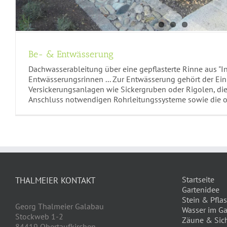
Be- & Entwässerung
Dachwasserableitung über eine gepflasterte Rinne aus "I
Entwässerungsrinnen ... Zur Entwässerung gehört der Ei
Versickerungsanlagen wie Sickergruben oder Rigolen, di
Anschluss notwendigen Rohrleitungssysteme sowie die o
Startseite
THALMEIER KONTAKT
Gartenidee
Stein & Pflas
Georg Thalmeier Galabau
Wasser im Ga
Stockweb 1-2
Zäune & Sic
84419 Obertaufkirchen