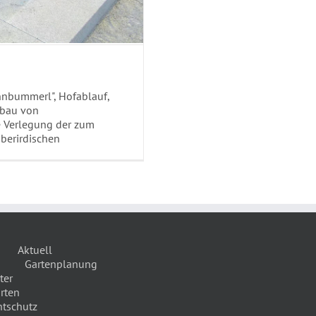
nnbummerl", Hofablauf,
nbau von
e Verlegung der zum
berirdischen
Aktuell
Gartenplanung
ter
rten
htschutz