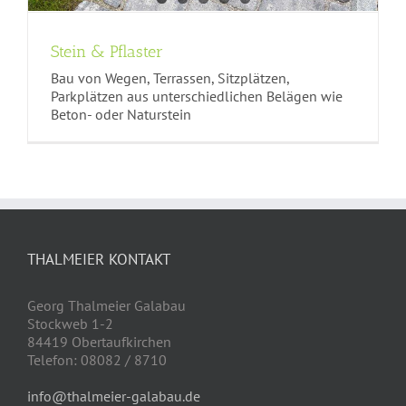
Stein & Pflaster
Bau von Wegen, Terrassen, Sitzplätzen,
Parkplätzen aus unterschiedlichen Belägen wie
Beton- oder Naturstein
THALMEIER KONTAKT
Georg Thalmeier Galabau
Stockweb 1-2
84419 Obertaufkirchen
Telefon: 08082 / 8710
info@thalmeier-galabau.de