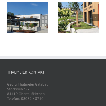
Kinderkrippe
Kinderwelt St. Martin
Maitenbeth
THALMEIER KONTAKT
Georg Thalmeier Galabau
Stockweb 1-2
84419 Obertaufkirchen
Telefon: 08082 / 8710