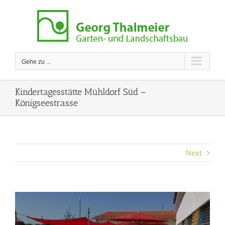
Zum
Inhalt
springen
Gehe zu ...
Kindertagesstätte Mühldorf Süd –
Königseestrasse
Next