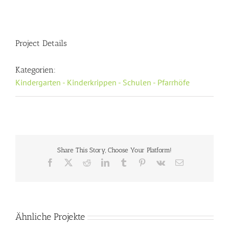
Project Details
Kategorien:
Kindergarten - Kinderkrippen - Schulen - Pfarrhöfe
Share This Story, Choose Your Platform!
Facebook
X
Reddit
LinkedIn
Tumblr
Pinterest
Vk
E-
Mail
Ähnliche Projekte