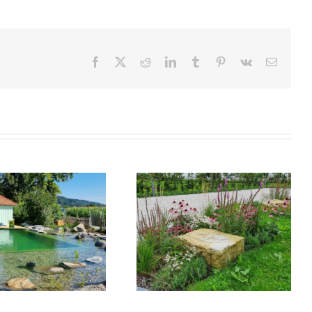
Facebook
X
Reddit
LinkedIn
Tumblr
Pinterest
Vk
E-
Mail
Begrünung
Gartenplanung